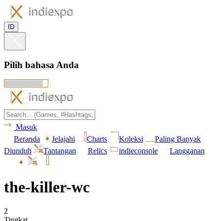
ID
Pilih bahasa Anda
Masuk
Beranda
Jelajahi
Charts
Koleksi
Paling Banyak
Diunduh
Tantangan
Relics
indieconsole
Langganan
the-killer-wc
2
Tingkat