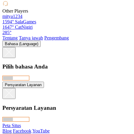
Other Players
mitya1234
1594°
SalaGames
1647°
CatNigiri
285°
Tentang
Tanya jawab
Pengembang
Bahasa (Language)
Pilih bahasa Anda
Persyaratan Layanan
Persyaratan Layanan
Peta Situs
Blog
Facebook
YouTube