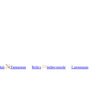
duh
Tantangan
Relics
indieconsole
Langganan