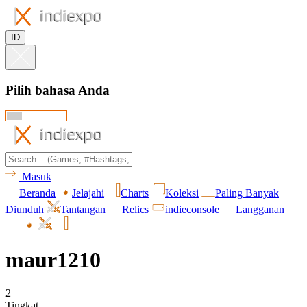
ID
Pilih bahasa Anda
Masuk
Beranda
Jelajahi
Charts
Koleksi
Paling Banyak
Diunduh
Tantangan
Relics
indieconsole
Langganan
maur1210
2
Tingkat