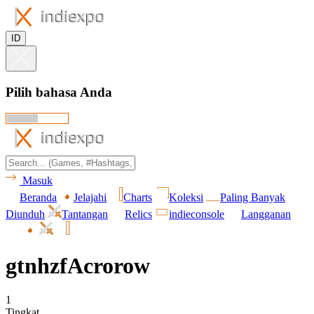
ID
Pilih bahasa Anda
Masuk
Beranda
Jelajahi
Charts
Koleksi
Paling Banyak
Diunduh
Tantangan
Relics
indieconsole
Langganan
gtnhzfAcrorow
1
Tingkat