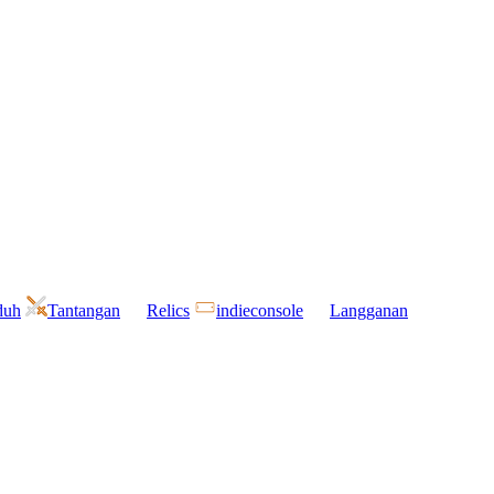
duh
Tantangan
Relics
indieconsole
Langganan