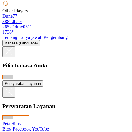
Other Players
Dune77
388°
Jbaes
2652°
dmy0511
1738°
Tentang
Tanya jawab
Pengembang
Bahasa (Language)
Pilih bahasa Anda
Persyaratan Layanan
Persyaratan Layanan
Peta Situs
Blog
Facebook
YouTube