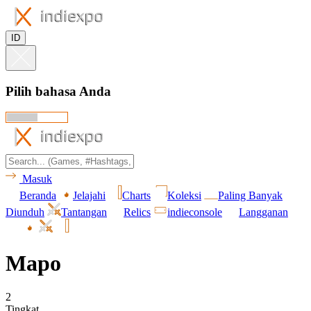
ID
Pilih bahasa Anda
Masuk
Beranda
Jelajahi
Charts
Koleksi
Paling Banyak
Diunduh
Tantangan
Relics
indieconsole
Langganan
Mapo
2
Tingkat