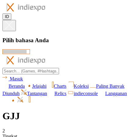
ID
Pilih bahasa Anda
Masuk
Beranda
Jelajahi
Charts
Koleksi
Paling Banyak
Diunduh
Tantangan
Relics
indieconsole
Langganan
GJJ
2
Tingkat