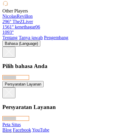
Other Players
NicolasRevillon
296°
TheZLiver
1561°
kenethagar06
1093°
Tentang
Tanya jawab
Pengembang
Bahasa (Language)
Pilih bahasa Anda
Persyaratan Layanan
Persyaratan Layanan
Peta Situs
Blog
Facebook
YouTube