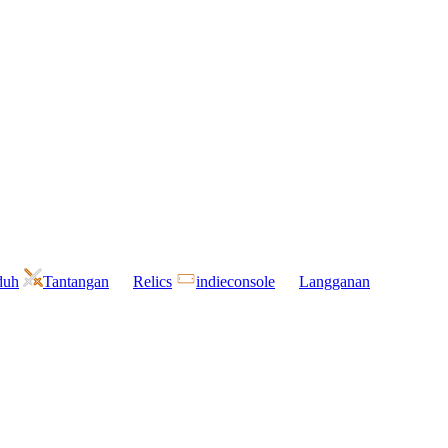
duh
Tantangan
Relics
indieconsole
Langganan