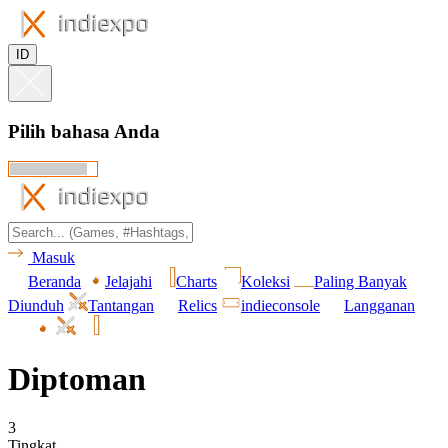
ID
Pilih bahasa Anda
Masuk
Beranda
Jelajahi
Charts
Koleksi
Paling Banyak
Diunduh
Tantangan
Relics
indieconsole
Langganan
Diptoman
3
Tingkat