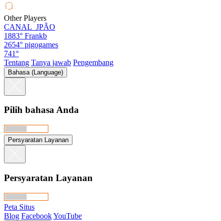
Other Players
CANAL_JPÃO
1883°
Frankb
2654°
pigogames
741°
Tentang
Tanya jawab
Pengembang
Bahasa (Language)
Pilih bahasa Anda
Persyaratan Layanan
Persyaratan Layanan
Peta Situs
Blog
Facebook
YouTube