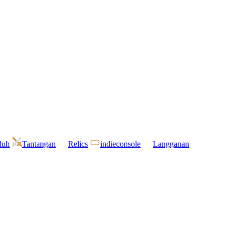
duh
Tantangan
Relics
indieconsole
Langganan