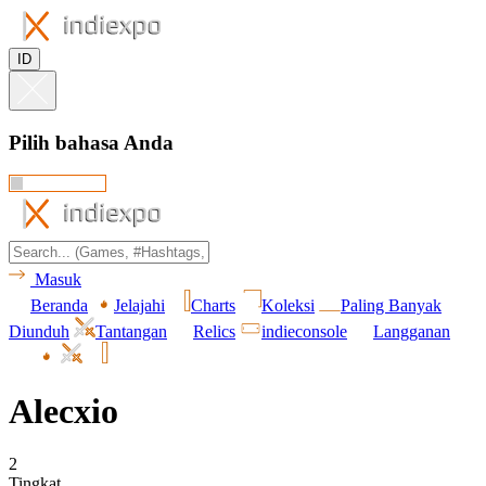
ID
Pilih bahasa Anda
Masuk
Beranda
Jelajahi
Charts
Koleksi
Paling Banyak
Diunduh
Tantangan
Relics
indieconsole
Langganan
Alecxio
2
Tingkat