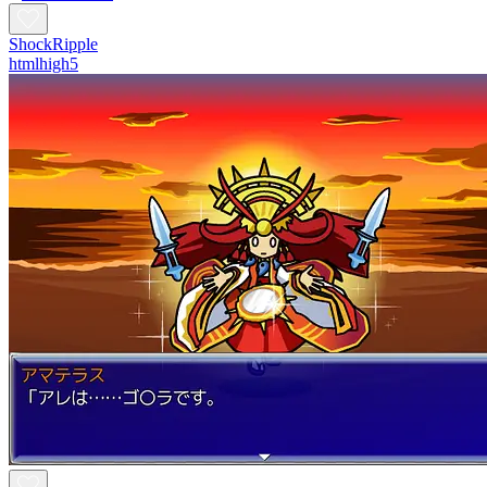
ShockRipple
htmlhigh5