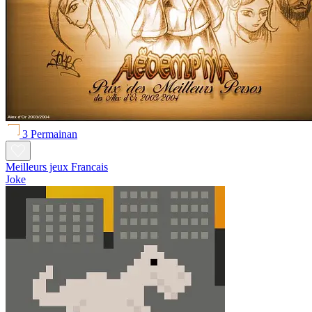
3 Permainan
Meilleurs jeux Francais
Joke