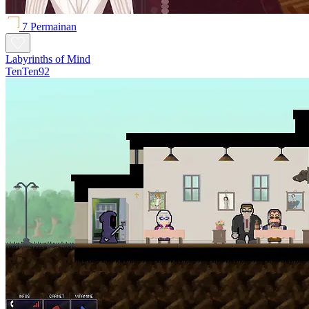
7 Permainan
Labyrinths of Mind
TenTen92