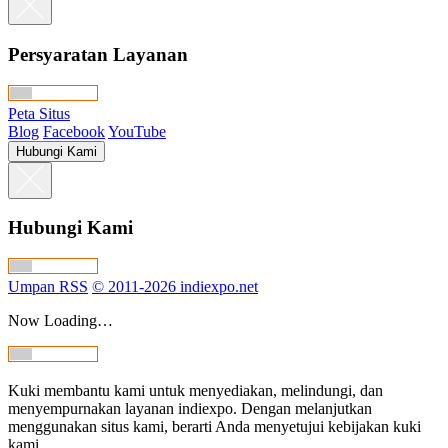
Main Online
BurbujAlan
MysticPrisma