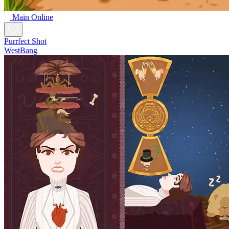
Main Online
Purrfect Shot
WestBang