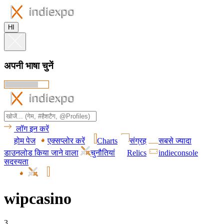
HI
अपनी भाषा चुनें
लॉग इन करें
होम पेज
एक्सप्लोर करें
Charts
संग्रह
सबसे ज्यादा
डाउनलोड किया जाने वाला
चुनौतियां
Relics
indieconsole
सदस्यता
wipcasino
3