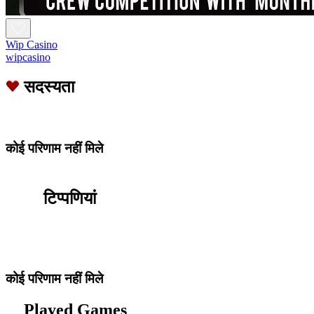
Wip Casino
wipcasino
सदस्यता
कोई परिणाम नहीं मिले
टिप्पणियां
कोई परिणाम नहीं मिले
Played Games