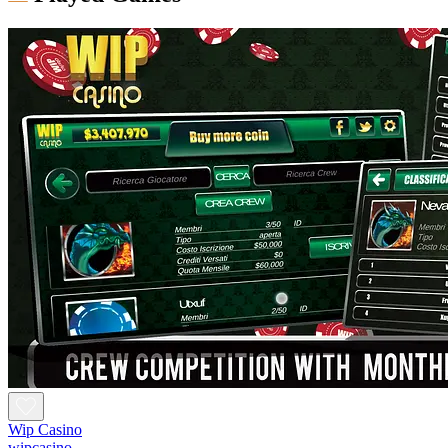
Wip Casino
wipcasino