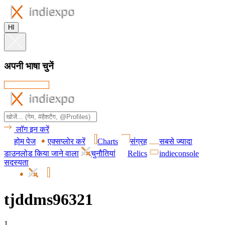
HI
अपनी भाषा चुनें
लॉग इन करें
होम पेज
एक्सप्लोर करें
Charts
संग्रह
सबसे ज्यादा
डाउनलोड किया जाने वाला
चुनौतियां
Relics
indieconsole
सदस्यता
tjddms96321
1