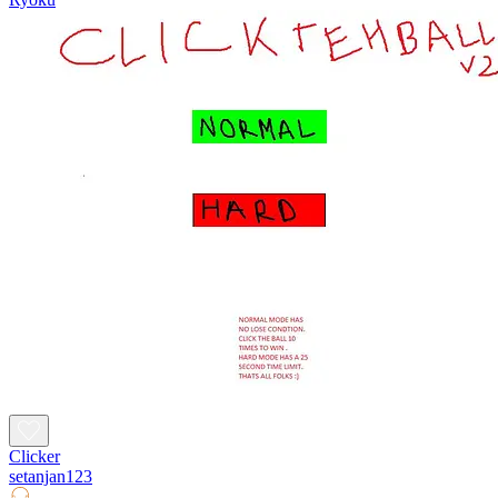
Clicker
setanjan123