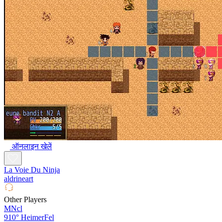
ऑनलाइन खेलें
La Voie Du Ninja
aldrineart
Other Players
MNcl
910°
HeimerFel