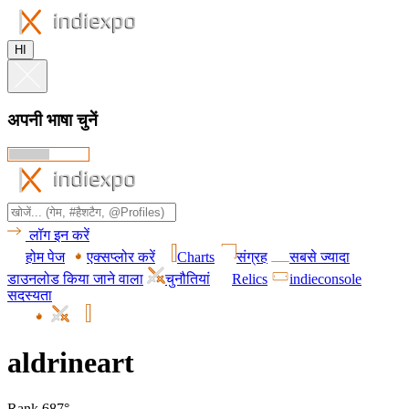
HI
अपनी भाषा चुनें
लॉग इन करें
होम पेज
एक्सप्लोर करें
Charts
संग्रह
सबसे ज्यादा
डाउनलोड किया जाने वाला
चुनौतियां
Relics
indieconsole
सदस्यता
aldrineart
Rank 687°