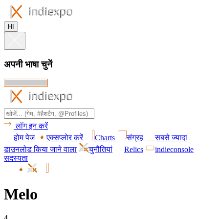
HI
अपनी भाषा चुनें
लॉग इन करें
होम पेज
एक्सप्लोर करें
Charts
संग्रह
सबसे ज्यादा
डाउनलोड किया जाने वाला
चुनौतियां
Relics
indieconsole
सदस्यता
Melo
4