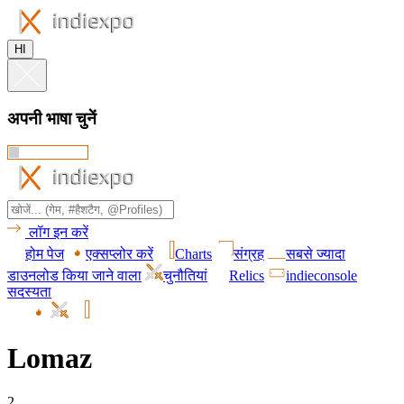
HI
अपनी भाषा चुनें
लॉग इन करें
होम पेज
एक्सप्लोर करें
Charts
संग्रह
सबसे ज्यादा
डाउनलोड किया जाने वाला
चुनौतियां
Relics
indieconsole
सदस्यता
Lomaz
2