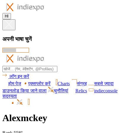
HI
अपनी भाषा चुनें
लॉग इन करें
होम पेज
एक्सप्लोर करें
Charts
संग्रह
सबसे ज्यादा
डाउनलोड किया जाने वाला
चुनौतियां
Relics
indieconsole
सदस्यता
Alexmckey
Rank 558°