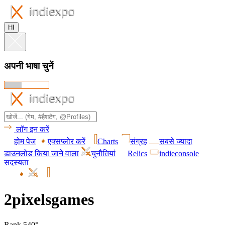
HI
अपनी भाषा चुनें
लॉग इन करें
होम पेज
एक्सप्लोर करें
Charts
संग्रह
सबसे ज्यादा
डाउनलोड किया जाने वाला
चुनौतियां
Relics
indieconsole
सदस्यता
2pixelsgames
Rank 540°