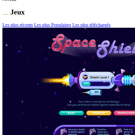
Jeux
Les plus récents
Les plus Populaires
Les plus téléchargés