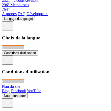
2321°
NicolasRevillon
296°
Memolestas
764°
À propos
FAQ
Développeurs
Langage (Language)
Choix de la langue
Conditions d'utilisation
Conditions d'utilisation
Plan du site
Blog
Facebook
YouTube
Nous contacter