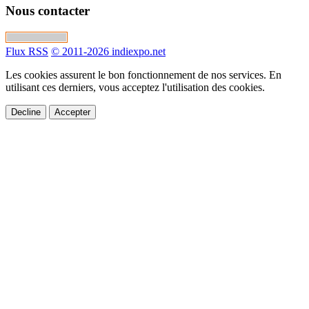
Nous contacter
Flux RSS
© 2011-2026 indiexpo.net
Les cookies assurent le bon fonctionnement de nos services. En
utilisant ces derniers, vous acceptez l'utilisation des cookies.
Decline
Accepter