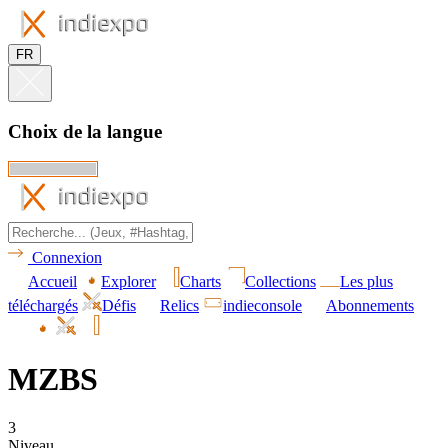
FR
Choix de la langue
Connexion
Accueil
Explorer
Charts
Collections
Les plus
téléchargés
Défis
Relics
indieconsole
Abonnements
MZBS
3
Niveau