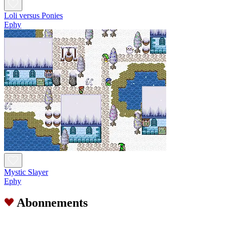
Loli versus Ponies
Ephy
Mystic Slayer
Ephy
Abonnements