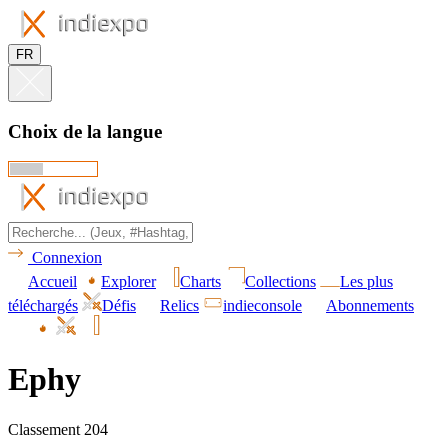
FR
Choix de la langue
Connexion
Accueil
Explorer
Charts
Collections
Les plus
téléchargés
Défis
Relics
indieconsole
Abonnements
Ephy
Classement 204