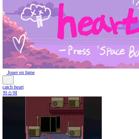
Jouer en ligne
catch heart
정소영