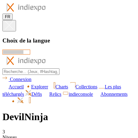
FR
Choix de la langue
Connexion
Accueil
Explorer
Charts
Collections
Les plus
téléchargés
Défis
Relics
indieconsole
Abonnements
DevilNinja
3
Niveau