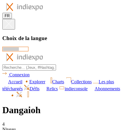
FR
Choix de la langue
Connexion
Accueil
Explorer
Charts
Collections
Les plus
téléchargés
Défis
Relics
indieconsole
Abonnements
Dangaioh
4
Niveau