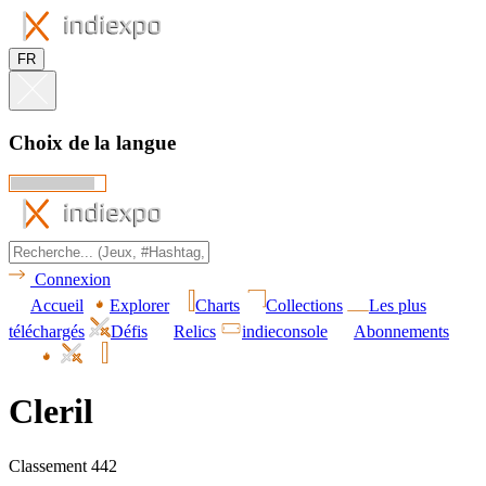
FR
Choix de la langue
Connexion
Accueil
Explorer
Charts
Collections
Les plus
téléchargés
Défis
Relics
indieconsole
Abonnements
Cleril
Classement 442