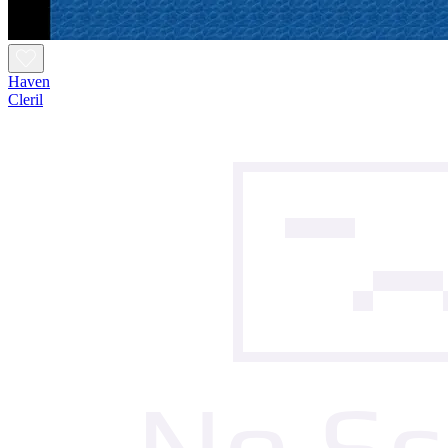
Haven
Cleril