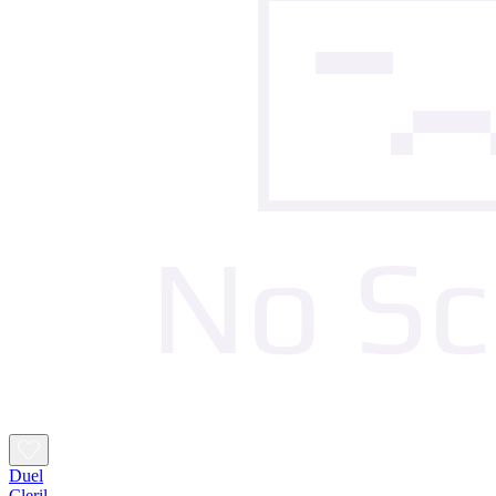
Duel
Cleril