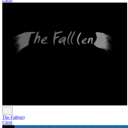
The Fall(en)
Cleril