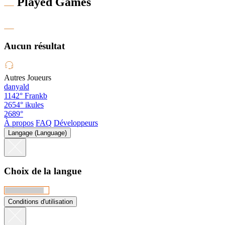
Played Games
Aucun résultat
Autres Joueurs
danyald
1142°
Frankb
2654°
ikules
2689°
À propos
FAQ
Développeurs
Langage (Language)
Choix de la langue
Conditions d'utilisation