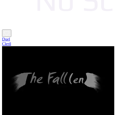
Duel
Cleril