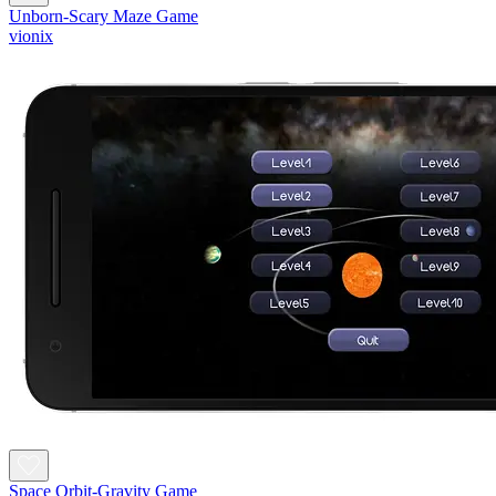
Unborn-Scary Maze Game
vionix
Space Orbit-Gravity Game