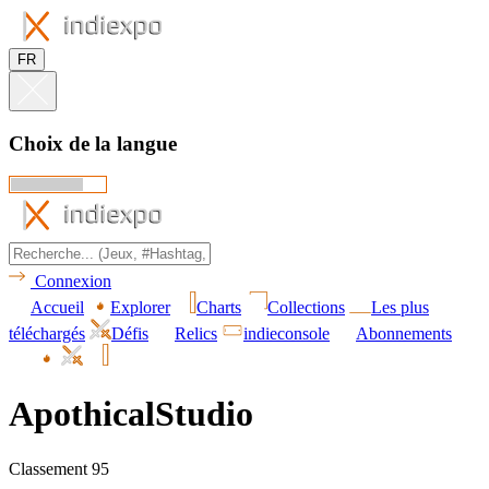
FR
Choix de la langue
Connexion
Accueil
Explorer
Charts
Collections
Les plus
téléchargés
Défis
Relics
indieconsole
Abonnements
ApothicalStudio
Classement 95