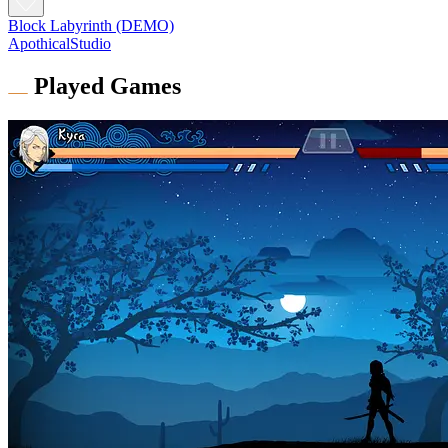
Block Labyrinth (DEMO)
ApothicalStudio
Played Games