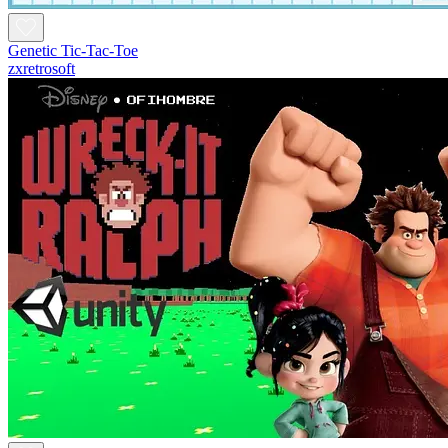
Genetic Tic-Tac-Toe
zxretrosoft