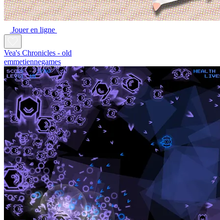
Jouer en ligne
Vea's Chronicles - old
emmetiennegames