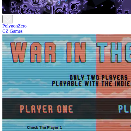
PolygonZero
CZ Games