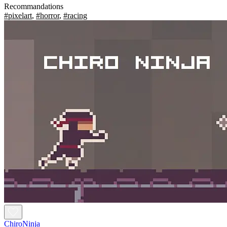
Recommandations
#pixelart
,
#horror
,
#racing
ChiroNinja