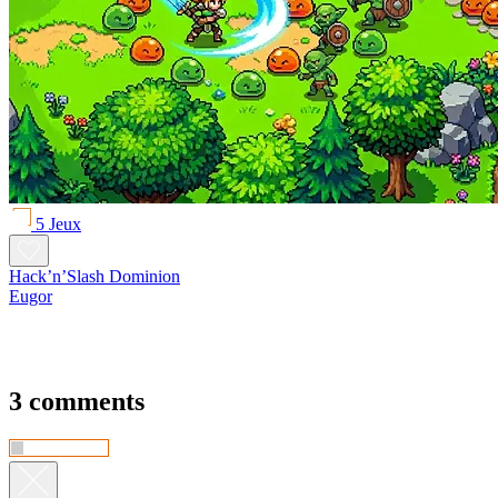
5 Jeux
Hack’n’Slash Dominion
Eugor
3 comments