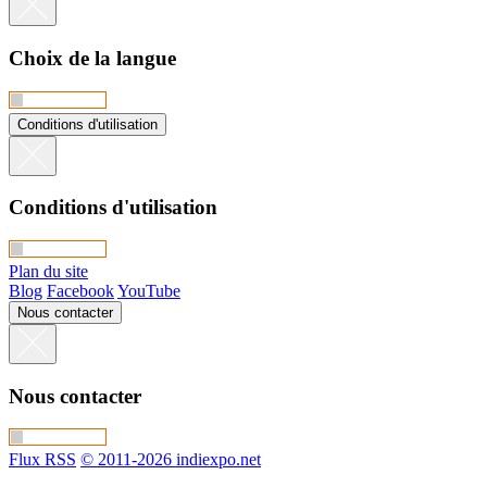
Choix de la langue
Conditions d'utilisation
Conditions d'utilisation
Plan du site
Blog
Facebook
YouTube
Nous contacter
Nous contacter
Flux RSS
© 2011-2026 indiexpo.net