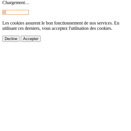
Chargement…
Les cookies assurent le bon fonctionnement de nos services. En
utilisant ces derniers, vous acceptez l'utilisation des cookies.
Decline
Accepter