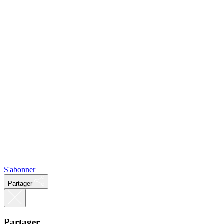
S'abonner
Partager
Partager