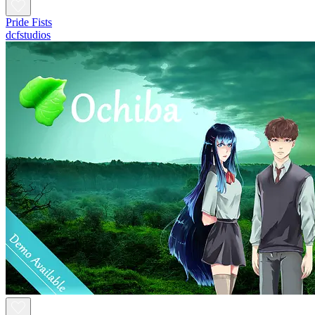
Pride Fists
dcfstudios