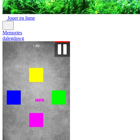
Jouer en ligne
Memories
dalegdawg