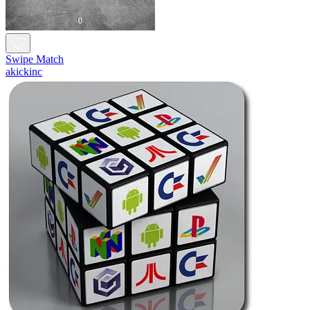
Swipe Match
akickinc