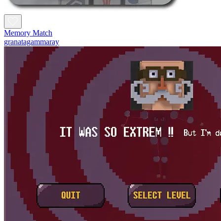
Memory Match
granatagammaray