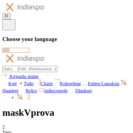
FI
Choose your language
Kirjaudu sisään
Koti
Tutki
Charts
Kokoelmat
Eniten Latauksia
Haasteet
Relics
indieconsole
Tilaukset
maskVprova
2
Taso