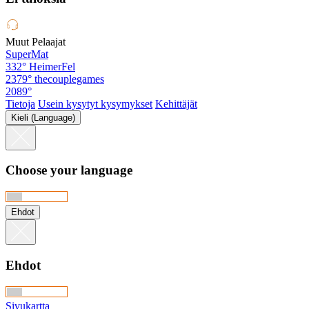
Muut Pelaajat
SuperMat
332°
HeimerFel
2379°
thecouplegames
2089°
Tietoja
Usein kysytyt kysymykset
Kehittäjät
Kieli (Language)
Choose your language
Ehdot
Ehdot
Sivukartta