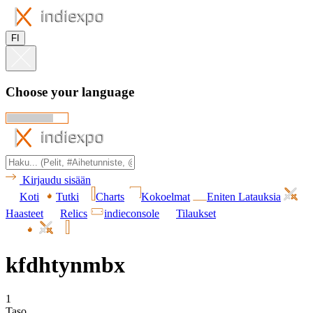
FI
Choose your language
Kirjaudu sisään
Koti
Tutki
Charts
Kokoelmat
Eniten Latauksia
Haasteet
Relics
indieconsole
Tilaukset
kfdhtynmbx
1
Taso