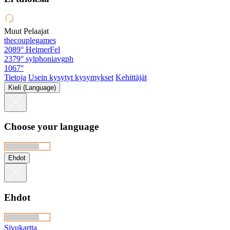
Muut Pelaajat
thecouplegames
2089°
HeimerFel
2379°
sylphoniavgph
1067°
Tietoja
Usein kysytyt kysymykset
Kehittäjät
Kieli (Language)
Choose your language
Ehdot
Ehdot
Sivukartta