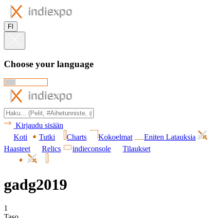
FI
Choose your language
Kirjaudu sisään
Koti
Tutki
Charts
Kokoelmat
Eniten Latauksia
Haasteet
Relics
indieconsole
Tilaukset
gadg2019
1
Taso