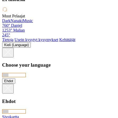
Muut Pelaajat
DarkNanakiMusic
760°
Danjel
1253°
Malian
245°
Tietoja
Usein kysytyt kysymykset
Kehittäjät
Kieli (Language)
Choose your language
Ehdot
Ehdot
Sivukartta