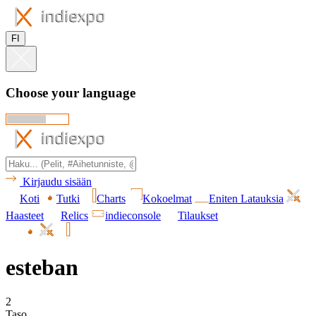
FI
Choose your language
Kirjaudu sisään
Koti
Tutki
Charts
Kokoelmat
Eniten Latauksia
Haasteet
Relics
indieconsole
Tilaukset
esteban
2
Taso