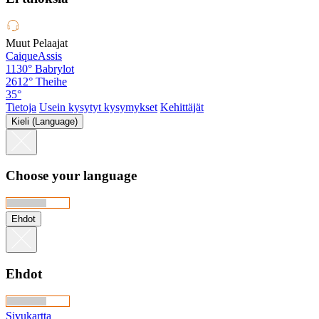
Muut Pelaajat
CaiqueAssis
1130°
Babrylot
2612°
Theihe
35°
Tietoja
Usein kysytyt kysymykset
Kehittäjät
Kieli (Language)
Choose your language
Ehdot
Ehdot
Sivukartta