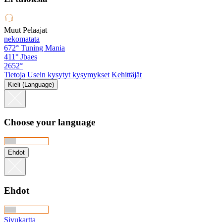
Muut Pelaajat
nekomatata
672°
Tuning Mania
411°
Jbaes
2652°
Tietoja
Usein kysytyt kysymykset
Kehittäjät
Kieli (Language)
Choose your language
Ehdot
Ehdot
Sivukartta