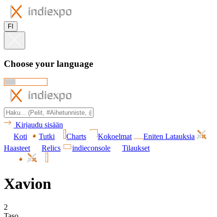
FI
Choose your language
Kirjaudu sisään
Koti
Tutki
Charts
Kokoelmat
Eniten Latauksia
Haasteet
Relics
indieconsole
Tilaukset
Xavion
2
Taso