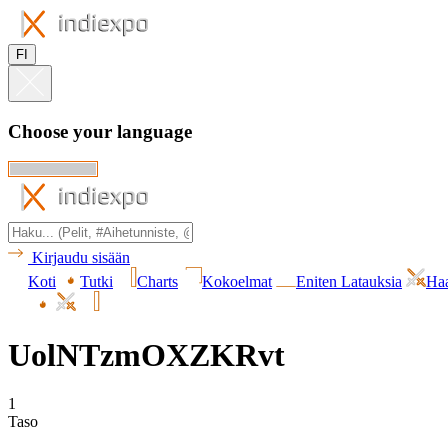
FI
Choose your language
Kirjaudu sisään
Koti
Tutki
Charts
Kokoelmat
Eniten Latauksia
Haa
UolNTzmOXZKRvt
1
Taso