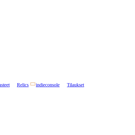
steet
Relics
indieconsole
Tilaukset