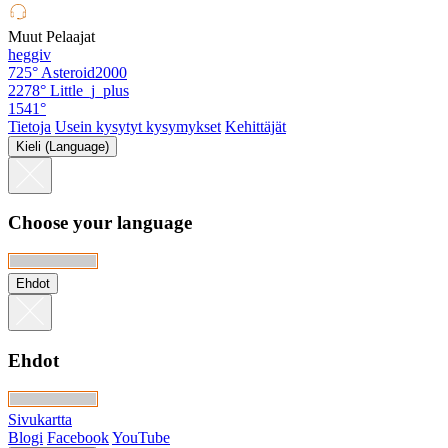
Muut Pelaajat
heggiv
725°
Asteroid2000
2278°
Little_j_plus
1541°
Tietoja
Usein kysytyt kysymykset
Kehittäjät
Kieli (Language)
Choose your language
Ehdot
Ehdot
Sivukartta
Blogi
Facebook
YouTube