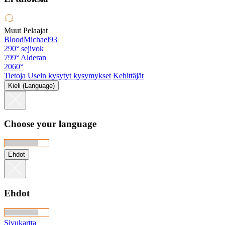
Muut Pelaajat
BloodMichael93
290°
sejivok
799°
Alderan
2060°
Tietoja
Usein kysytyt kysymykset
Kehittäjät
Kieli (Language)
Choose your language
Ehdot
Ehdot
Sivukartta