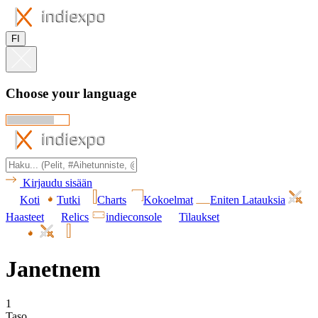
FI
Choose your language
Kirjaudu sisään
Koti
Tutki
Charts
Kokoelmat
Eniten Latauksia
Haasteet
Relics
indieconsole
Tilaukset
Janetnem
1
Taso