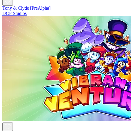
Tony & Clyde [PreAlpha]
DCF Studios