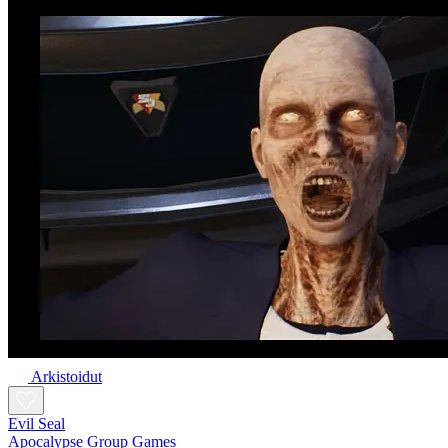
Arkistoidut
Evil Seal
Apocalypse Group Games