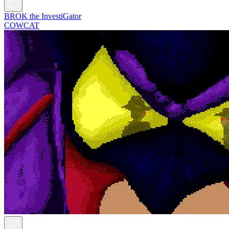
BROK the InvestiGator
COWCAT