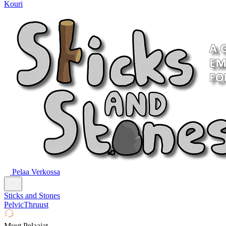
Kouri
Pelaa Verkossa
Sticks and Stones
PelvicThruust
Muut Pelaajat