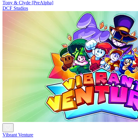
Tony & Clyde [PreAlpha]
DCF Studios
Vibrant Venture