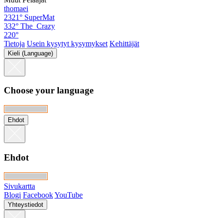
thomaei
2321°
SuperMat
332°
The_Crazy
220°
Tietoja
Usein kysytyt kysymykset
Kehittäjät
Kieli (Language)
Choose your language
Ehdot
Ehdot
Sivukartta
Blogi
Facebook
YouTube
Yhteystiedot