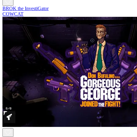
BROK the InvestiGator
COWCAT