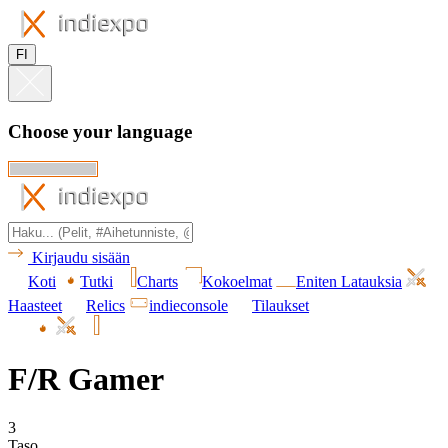
FI
Choose your language
Kirjaudu sisään
Koti
Tutki
Charts
Kokoelmat
Eniten Latauksia
Haasteet
Relics
indieconsole
Tilaukset
F/R Gamer
3
Taso