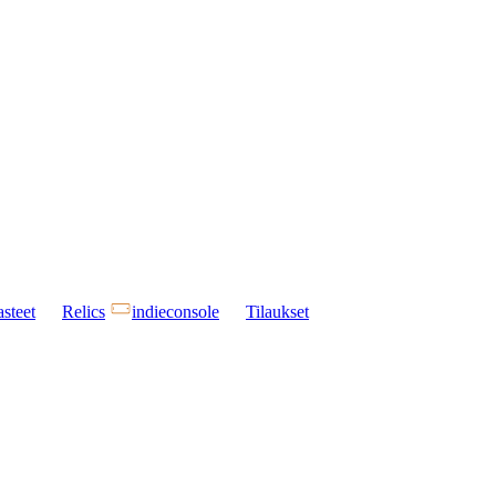
steet
Relics
indieconsole
Tilaukset