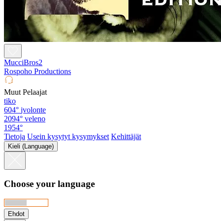
MucciBros2
Rospoho Productions
Muut Pelaajat
tiko
604°
jvolonte
2094°
veleno
1954°
Tietoja
Usein kysytyt kysymykset
Kehittäjät
Kieli (Language)
Choose your language
Ehdot