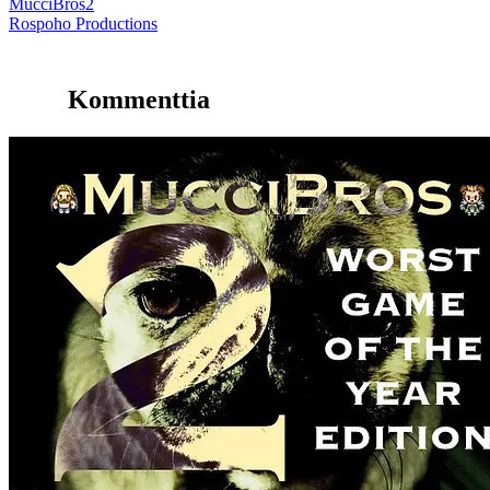
MucciBros2
Rospoho Productions
Kommenttia