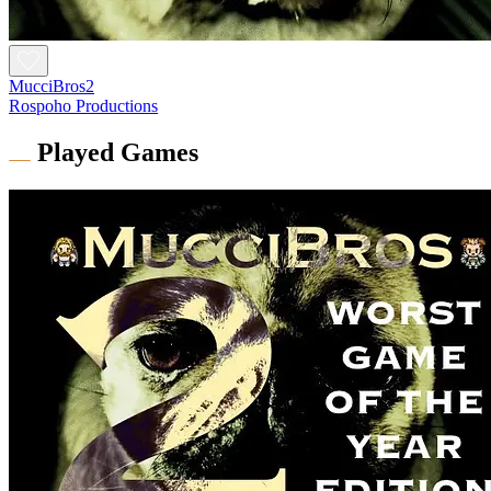
MucciBros2
Rospoho Productions
Played Games