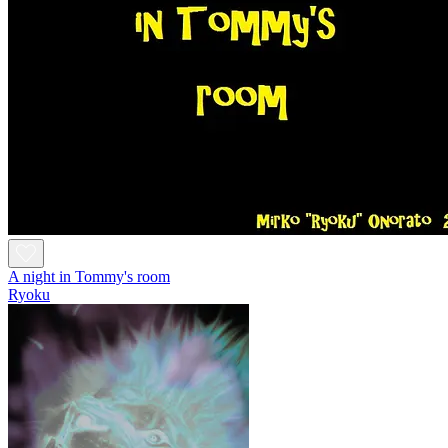
A night in Tommy's room
Ryoku