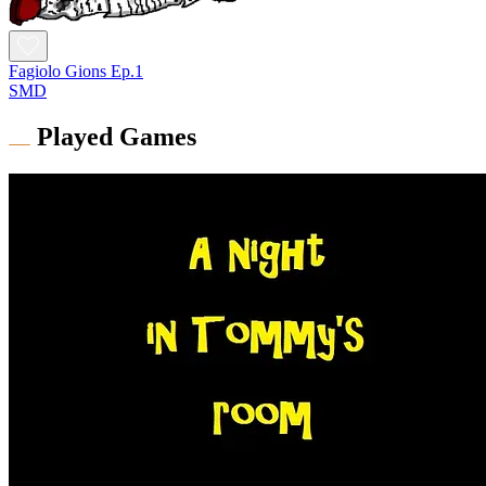
Fagiolo Gions Ep.1
SMD
Played Games