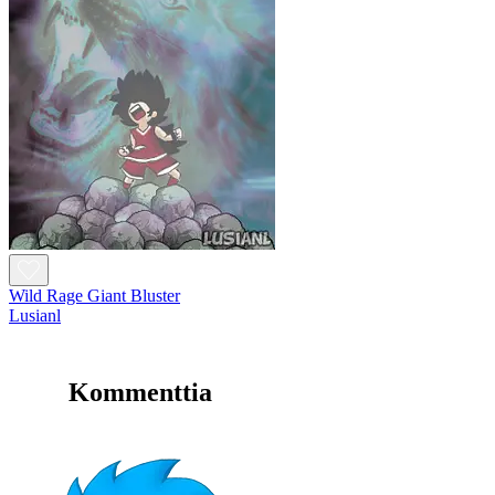
Wild Rage Giant Bluster
Lusianl
Kommenttia