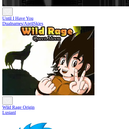
Until I Have You
Dualnames/AprilSkies
Wild Rage Origin
Lusianl