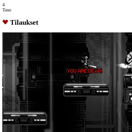
4
Taso
Tilaukset