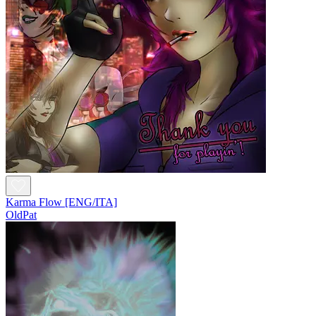
Karma Flow [ENG/ITA]
OldPat