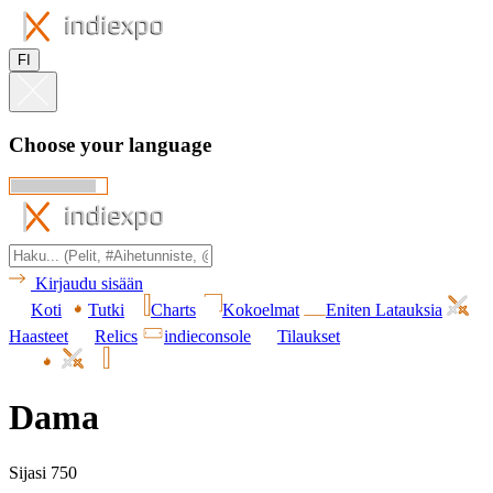
FI
Choose your language
Kirjaudu sisään
Koti
Tutki
Charts
Kokoelmat
Eniten Latauksia
Haasteet
Relics
indieconsole
Tilaukset
Dama
Sijasi 750