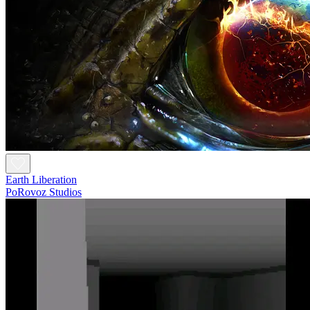
Earth Liberation
PoRovoz Studios