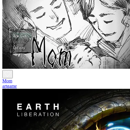
Mom
artgame