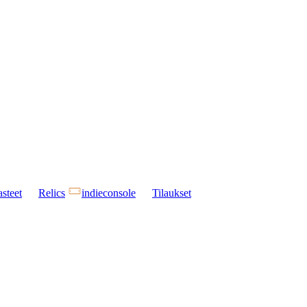
steet
Relics
indieconsole
Tilaukset