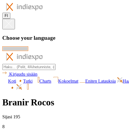
FI
Choose your language
Kirjaudu sisään
Koti
Tutki
Charts
Kokoelmat
Eniten Latauksia
Haa
Branir Rocos
Sijasi 195
8