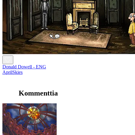
Donald Dowell - ENG
AprilSkies
Kommenttia