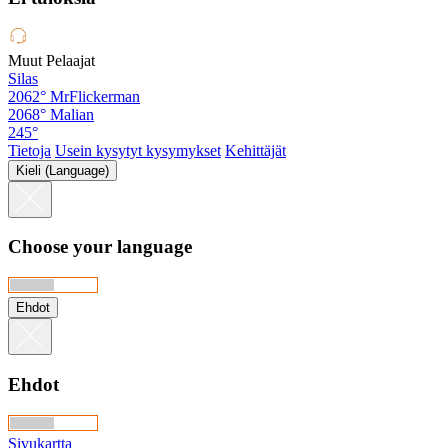
Muut Pelaajat
Silas
2062°
MrFlickerman
2068°
Malian
245°
Tietoja
Usein kysytyt kysymykset
Kehittäjät
Kieli (Language)
Choose your language
Ehdot
Ehdot
Sivukartta