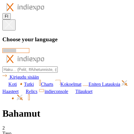
FI
Choose your language
Kirjaudu sisään
Koti
Tutki
Charts
Kokoelmat
Eniten Latauksia
Haasteet
Relics
indieconsole
Tilaukset
Bahamut
2
Taso