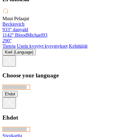
Muut Pelaajat
Beckiovich
933°
danyald
1142°
BloodMichael93
290°
Tietoja
Usein kysytyt kysymykset
Kehittäjät
Kieli (Language)
Choose your language
Ehdot
Ehdot
Sivukartta