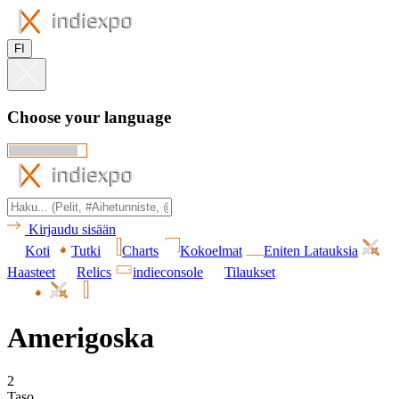
FI
Choose your language
Kirjaudu sisään
Koti
Tutki
Charts
Kokoelmat
Eniten Latauksia
Haasteet
Relics
indieconsole
Tilaukset
Amerigoska
2
Taso