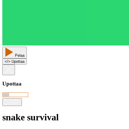
Pelaa
<
/
> Upottaa
Upottaa
snake survival