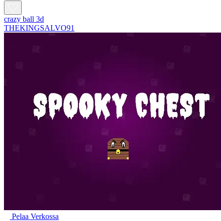
crazy ball 3d
THEKINGSALVO91
Pelaa Verkossa