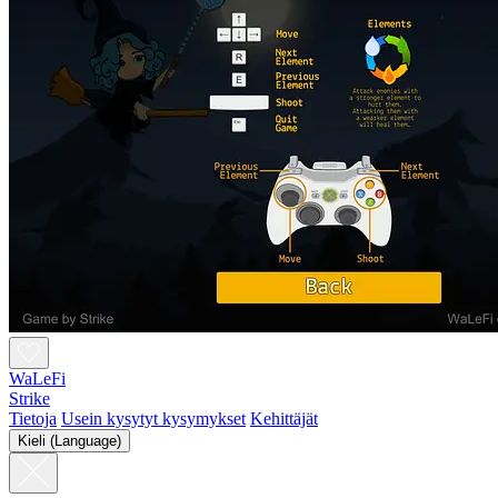
WaLeFi
Strike
Tietoja
Usein kysytyt kysymykset
Kehittäjät
Kieli (Language)