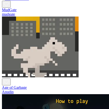
MudGate
mudgate
Age of Garbage
Anudin