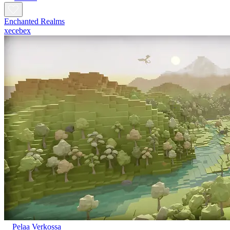
Enchanted Realms
xecebex
Pelaa Verkossa