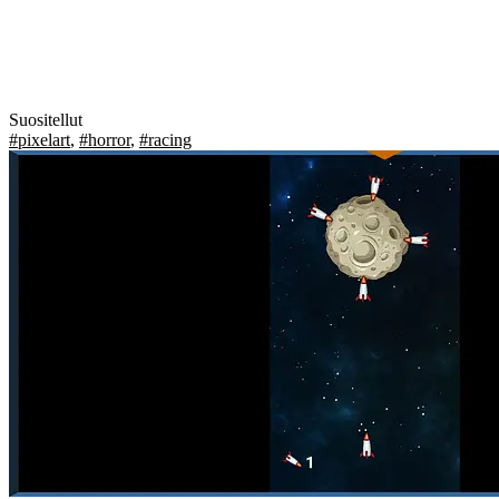
Suositellut
#pixelart
,
#horror
,
#racing