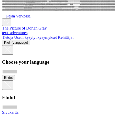
Pelaa Verkossa
The Picture of Dorian Gray
text_adventures
Tietoja
Usein kysytyt kysymykset
Kehittäjät
Kieli (Language)
Choose your language
Ehdot
Ehdot
Sivukartta