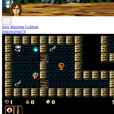
Jeeg Mazinga Goldrak
brucewayne74