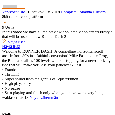
Verkkosivusto
10. toukokuuta 2018
Complete
Toiminta
Custom
8bit retro arcade platform
9 Uutta
In this video we have a little preview about the video effects 80'style
that will be used in new Runner Dash 2
Näytä lisää
Näytä lisää
Welcome to RUNNER DASH! A compelling horizontal scroll
arcade from 80's in a faithful conversion! Mike Pasuko, the Grog,
the Plum and all its 100 levels without stopping for a nerve-racking
ride that will make you lose your patience! • Fast
• Frantic
• Thrilling
• Super sound from the genius of SquarePunch
• High playability
• No pause
• Start playing and finish only when you have won everything
waldaster | 2018
Näytä vähemmän
Kieli: