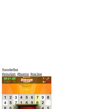
Suositellut
#pixelart
,
#horror
,
#racing