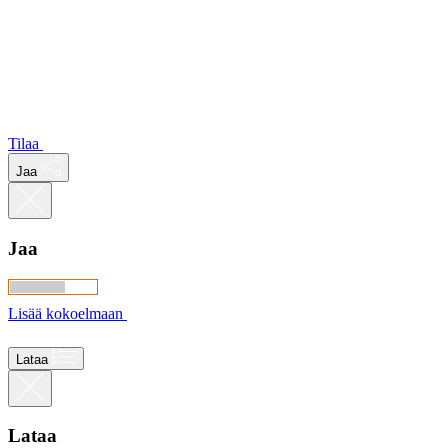
Tilaa
Jaa
Jaa
Lisää kokoelmaan
Lataa
Lataa