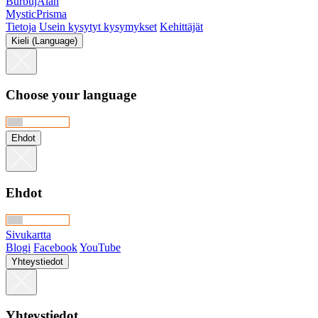
BurbujAlan
MysticPrisma
Tietoja
Usein kysytyt kysymykset
Kehittäjät
Kieli (Language)
Choose your language
Ehdot
Ehdot
Sivukartta
Blogi
Facebook
YouTube
Yhteystiedot
Yhteystiedot