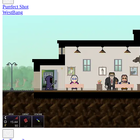
Purrfect Shot
WestBang