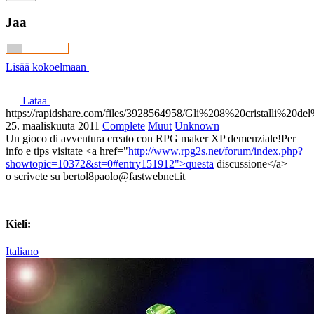
Jaa
Lisää kokoelmaan
Lataa
https://rapidshare.com/files/3928564958/Gli%208%20cristalli%20d
25. maaliskuuta 2011
Complete
Muut
Unknown
Un gioco di avventura creato con RPG maker XP demenziale!Per
info e tips visitate <a href="
http://www.rpg2s.net/forum/index.php?
showtopic=10372&st=0#entry151912">questa
discussione</a>
o scrivete su bertol8paolo@fastwebnet.it
Kieli:
Italiano