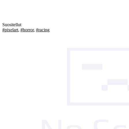
Suositellut
#pixelart
,
#horror
,
#racing