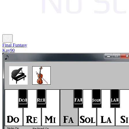
Final Funtasy
Kay90