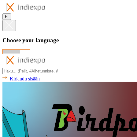
FI
Choose your language
Kirjaudu sisään