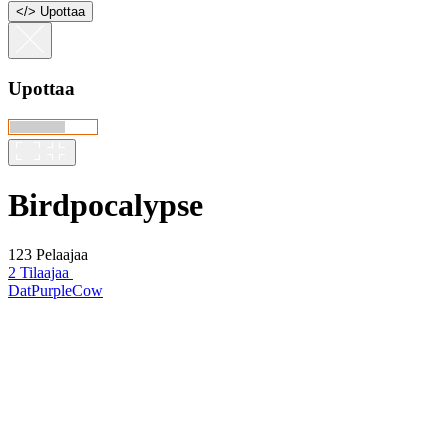
<
/
> Upottaa
Upottaa
Birdpocalypse
123 Pelaajaa
2 Tilaajaa
DatPurpleCow