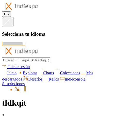
ES
Selecciona tu idioma
Iniciar sesión
Inicio
Explorar
Charts
Colecciones
Más
descargados
Desafíos
Relics
indieconsole
Suscripciones
tldkqit
2