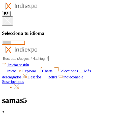
ES
Selecciona tu idioma
Iniciar sesión
Inicio
Explorar
Charts
Colecciones
Más
descargados
Desafíos
Relics
indieconsole
Suscripciones
samas5
2